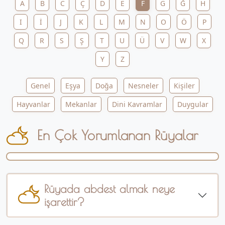
A
B
C
Ç
D
E
F
G
Ğ
H
I
İ
J
K
L
M
N
O
Ö
P
Q
R
S
Ş
T
U
Ü
V
W
X
Y
Z
Genel
Eşya
Doğa
Nesneler
Kişiler
Hayvanlar
Mekanlar
Dini Kavramlar
Duygular
En Çok Yorumlanan Rüyalar
Rüyada abdest almak neye
işarettir?