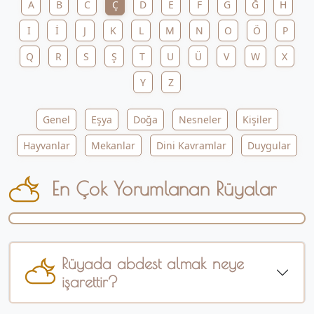
A
B
C
Ç
D
E
F
G
Ğ
H
I
İ
J
K
L
M
N
O
Ö
P
Q
R
S
Ş
T
U
Ü
V
W
X
Y
Z
Genel
Eşya
Doğa
Nesneler
Kişiler
Hayvanlar
Mekanlar
Dini Kavramlar
Duygular
En Çok Yorumlanan Rüyalar
Rüyada abdest almak neye
işarettir?