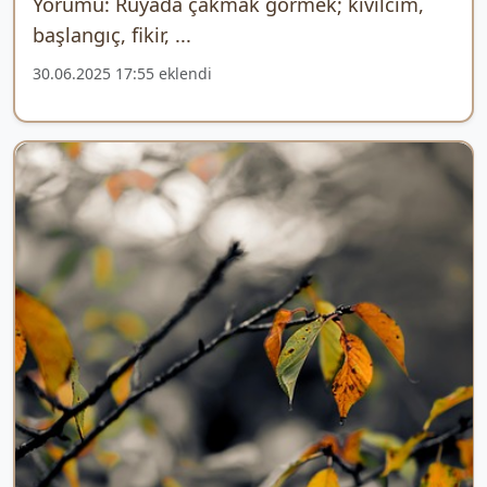
Yorumu: Rüyada çakmak görmek; kıvılcım,
başlangıç, fikir, ...
30.06.2025 17:55 eklendi