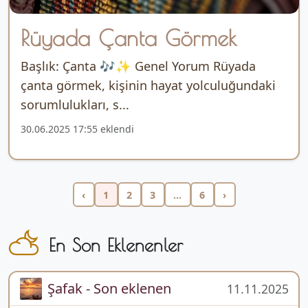
Rüyada Çanta Görmek
Başlık: Çanta 🎶✨ Genel Yorum Rüyada
çanta görmek, kişinin hayat yolculuğundaki
sorumlulukları, s...
30.06.2025 17:55 eklendi
‹
1
2
3
...
6
›
En Son Eklenenler
Şafak - Son eklenen
11.11.2025