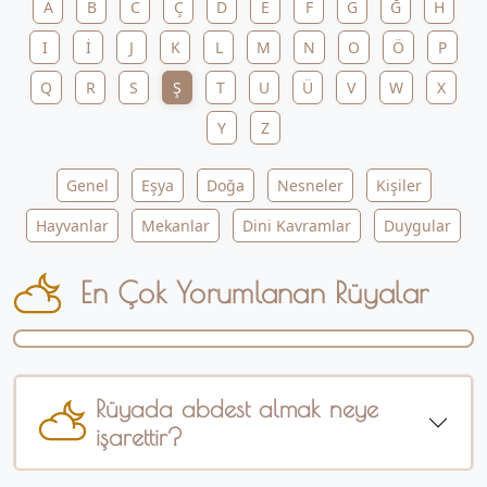
A
B
C
Ç
D
E
F
G
Ğ
H
I
İ
J
K
L
M
N
O
Ö
P
Q
R
S
Ş
T
U
Ü
V
W
X
Y
Z
Genel
Eşya
Doğa
Nesneler
Kişiler
Hayvanlar
Mekanlar
Dini Kavramlar
Duygular
En Çok Yorumlanan Rüyalar
Rüyada abdest almak neye
işarettir?