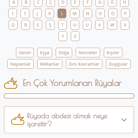
A
B
C
Ç
D
E
F
G
Ğ
H
I
İ
J
K
L
M
N
O
Ö
P
Q
R
S
Ş
T
U
Ü
V
W
X
Y
Z
Genel
Eşya
Doğa
Nesneler
Kişiler
Hayvanlar
Mekanlar
Dini Kavramlar
Duygular
En Çok Yorumlanan Rüyalar
Rüyada abdest almak neye
işarettir?