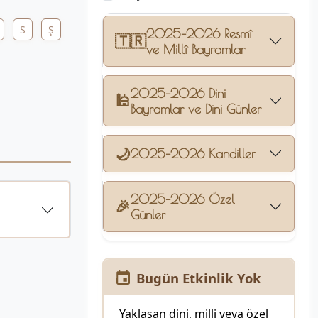
S
Ş
2025–2026 Resmî
🇹🇷
ve Millî Bayramlar
2025–2026 Dini
🕌
Bayramlar ve Dini Günler
🌙
2025–2026 Kandiller
2025–2026 Özel
🎉
Günler
Bugün Etkinlik Yok
Yaklaşan dini, milli veya özel