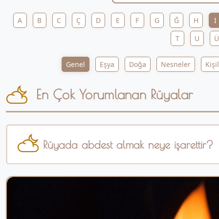
A
B
C
Ç
D
E
F
G
Ğ
H
I
T
U
Ü
Genel
Eşya
Doğa
Nesneler
Kişi
En Çok Yorumlanan Rüyalar
Rüyada abdest almak neye işarettir?