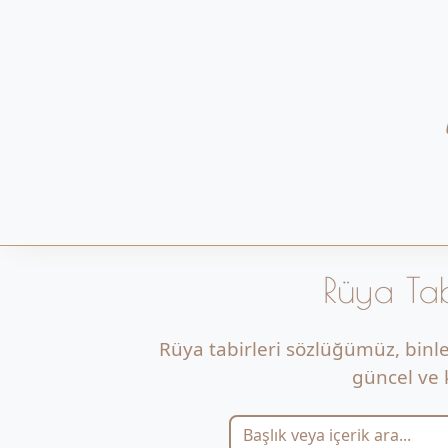
Rüya Tab
Rüya tabirleri sözlüğümüz, binl
güncel ve k