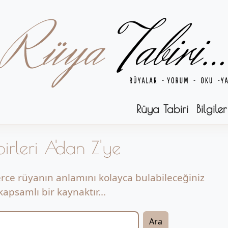
Rüya Tabiri
Bilgiler
irleri A'dan Z'ye
erce rüyanın anlamını kolayca bulabileceğiniz
apsamlı bir kaynaktır...
Ara