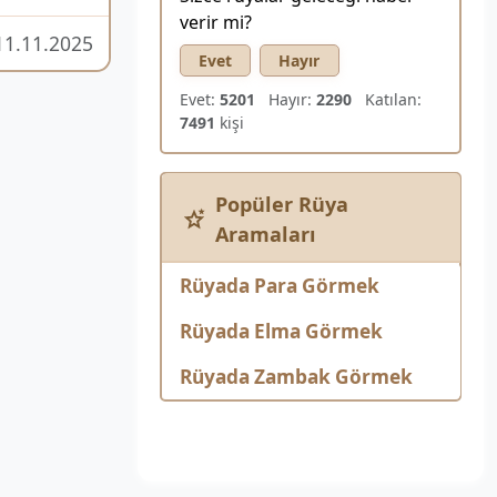
verir mi?
11.11.2025
Evet
Hayır
Evet:
5201
Hayır:
2290
Katılan:
7491
kişi
Popüler Rüya
Aramaları
Rüyada Para Görmek
Rüyada Elma Görmek
Rüyada Zambak Görmek