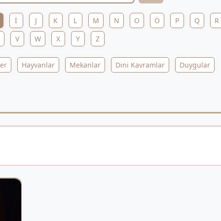
İ
J
K
L
M
N
O
Ö
P
Q
R
V
W
X
Y
Z
ler
Hayvanlar
Mekanlar
Dini Kavramlar
Duygular