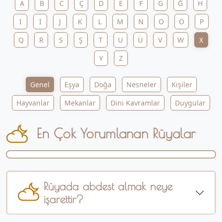
A
B
C
Ç
D
E
F
G
Ğ
H
I
İ
J
K
L
M
N
O
Ö
P
Q
R
S
Ş
T
U
Ü
V
W
X
Y
Z
Genel
Eşya
Doğa
Nesneler
Kişiler
Hayvanlar
Mekanlar
Dini Kavramlar
Duygular
En Çok Yorumlanan Rüyalar
Rüyada abdest almak neye
işarettir?