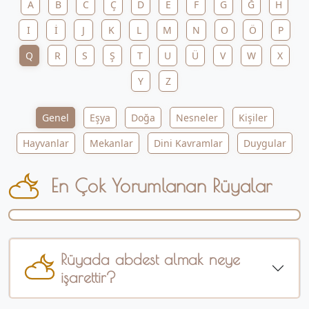
A
B
C
Ç
D
E
F
G
Ğ
H
I
İ
J
K
L
M
N
O
Ö
P
Q
R
S
Ş
T
U
Ü
V
W
X
Y
Z
Genel
Eşya
Doğa
Nesneler
Kişiler
Hayvanlar
Mekanlar
Dini Kavramlar
Duygular
En Çok Yorumlanan Rüyalar
Rüyada abdest almak neye
işarettir?