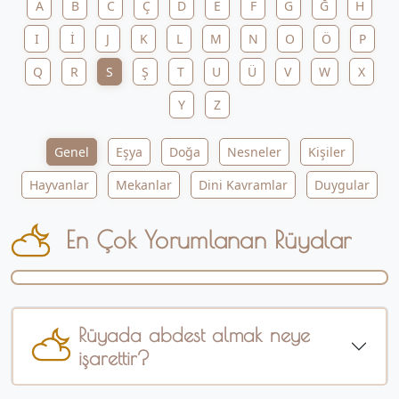
A
B
C
Ç
D
E
F
G
Ğ
H
I
İ
J
K
L
M
N
O
Ö
P
Q
R
S
Ş
T
U
Ü
V
W
X
Y
Z
Genel
Eşya
Doğa
Nesneler
Kişiler
Hayvanlar
Mekanlar
Dini Kavramlar
Duygular
En Çok Yorumlanan Rüyalar
Rüyada abdest almak neye
işarettir?