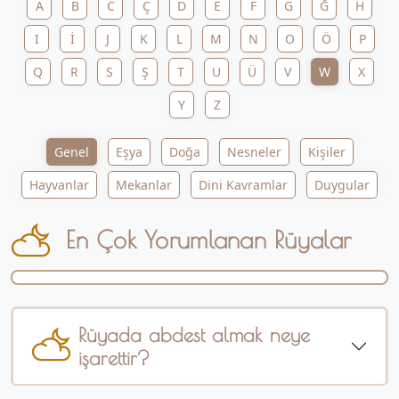
A
B
C
Ç
D
E
F
G
Ğ
H
I
İ
J
K
L
M
N
O
Ö
P
Q
R
S
Ş
T
U
Ü
V
W
X
Y
Z
Genel
Eşya
Doğa
Nesneler
Kişiler
Hayvanlar
Mekanlar
Dini Kavramlar
Duygular
En Çok Yorumlanan Rüyalar
Rüyada abdest almak neye
işarettir?