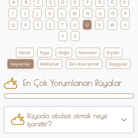
A
B
C
Ç
D
E
F
G
Ğ
H
I
İ
J
K
L
M
N
O
Ö
P
Q
R
S
Ş
T
U
Ü
V
W
X
Y
Z
Genel
Eşya
Doğa
Nesneler
Kişiler
Hayvanlar
Mekanlar
Dini Kavramlar
Duygular
En Çok Yorumlanan Rüyalar
Rüyada abdest almak neye
işarettir?