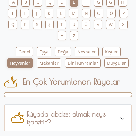
A
B
C
Ç
D
E
F
G
Ğ
H
I
İ
J
K
L
M
N
O
Ö
P
Q
R
S
Ş
T
U
Ü
V
W
X
Y
Z
Genel
Eşya
Doğa
Nesneler
Kişiler
Hayvanlar
Mekanlar
Dini Kavramlar
Duygular
En Çok Yorumlanan Rüyalar
Rüyada abdest almak neye
işarettir?