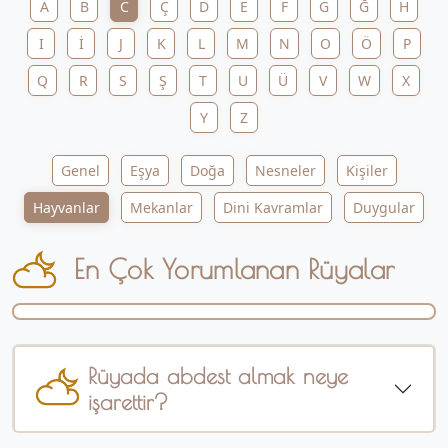
A
B
C
Ç
D
E
F
G
Ğ
H
I
İ
J
K
L
M
N
O
Ö
P
Q
R
S
Ş
T
U
Ü
V
W
X
Y
Z
Genel
Eşya
Doğa
Nesneler
Kişiler
Hayvanlar
Mekanlar
Dini Kavramlar
Duygular
En Çok Yorumlanan Rüyalar
Rüyada abdest almak neye
işarettir?