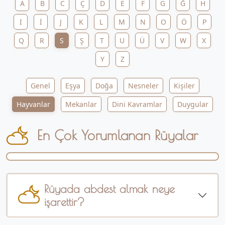
A
B
C
Ç
D
E
F
G
Ğ
H
I
İ
J
K
L
M
N
O
Ö
P
Q
R
S
Ş
T
U
Ü
V
W
X
Y
Z
Genel
Eşya
Doğa
Nesneler
Kişiler
Hayvanlar
Mekanlar
Dini Kavramlar
Duygular
En Çok Yorumlanan Rüyalar
Rüyada abdest almak neye
işarettir?