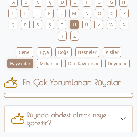
A
B
C
Ç
D
E
F
G
Ğ
H
I
İ
J
K
L
M
N
O
Ö
P
Q
R
S
Ş
T
U
Ü
V
W
X
Y
Z
Genel
Eşya
Doğa
Nesneler
Kişiler
Hayvanlar
Mekanlar
Dini Kavramlar
Duygular
En Çok Yorumlanan Rüyalar
Rüyada abdest almak neye
işarettir?