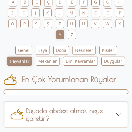
A
B
C
Ç
D
E
F
G
Ğ
H
I
İ
J
K
L
M
N
O
Ö
P
Q
R
S
Ş
T
U
Ü
V
W
X
Y
Z
Genel
Eşya
Doğa
Nesneler
Kişiler
Hayvanlar
Mekanlar
Dini Kavramlar
Duygular
En Çok Yorumlanan Rüyalar
Rüyada abdest almak neye
işarettir?