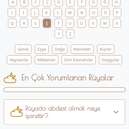
A
B
C
Ç
D
E
F
G
Ğ
H
I
İ
J
K
L
M
N
O
Ö
P
Q
R
S
Ş
T
U
Ü
V
W
X
Y
Z
Genel
Eşya
Doğa
Nesneler
Kişiler
Hayvanlar
Mekanlar
Dini Kavramlar
Duygular
En Çok Yorumlanan Rüyalar
Rüyada abdest almak neye
işarettir?