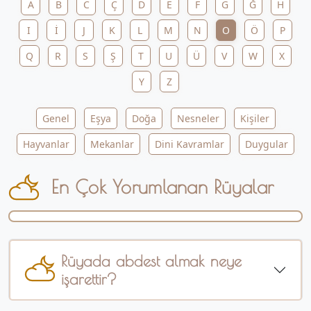
A
B
C
Ç
D
E
F
G
Ğ
H
I
İ
J
K
L
M
N
O
Ö
P
Q
R
S
Ş
T
U
Ü
V
W
X
Y
Z
Genel
Eşya
Doğa
Nesneler
Kişiler
Hayvanlar
Mekanlar
Dini Kavramlar
Duygular
En Çok Yorumlanan Rüyalar
Rüyada abdest almak neye
işarettir?