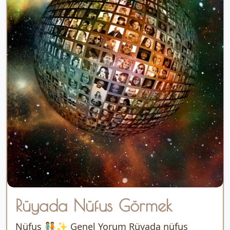
Rüyada Nüfus Görmek
Nüfus 🧑‍🤝‍🧑✨ Genel Yorum Rüyada nüfus