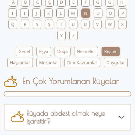
A
B
C
Ç
D
E
F
G
Ğ
H
I
İ
J
K
L
M
N
O
Ö
P
Q
R
S
Ş
T
U
Ü
V
W
X
Y
Z
Genel
Eşya
Doğa
Nesneler
Kişiler
Hayvanlar
Mekanlar
Dini Kavramlar
Duygular
En Çok Yorumlanan Rüyalar
Rüyada abdest almak neye
işarettir?