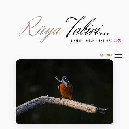
☰
MENÜ