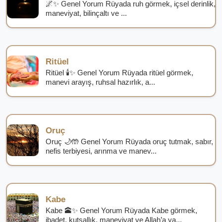
🌌✨ Genel Yorum Rüyada ruh görmek, içsel derinlik,
maneviyat, bilinçaltı ve ...
Ritüel
Ritüel 🕯️✨ Genel Yorum Rüyada ritüel görmek,
manevi arayış, ruhsal hazırlık, a...
Oruç
Oruç 🌙🤲 Genel Yorum Rüyada oruç tutmak, sabır,
nefis terbiyesi, arınma ve manev...
Kabe
Kabe 🕋✨ Genel Yorum Rüyada Kabe görmek,
ibadet, kutsallık, maneviyat ve Allah’a ya...