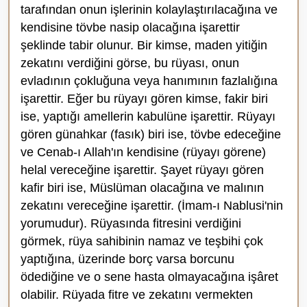
tarafından onun işlerinin kolaylaştırılacağına ve
kendisine tövbe nasip olacağına işarettir
şeklinde tabir olunur. Bir kimse, maden yitiğin
zekatını verdiğini görse, bu rüyası, onun
evladının çokluğuna veya hanımının fazlalığına
işarettir. Eğer bu rüyayı gören kimse, fakir biri
ise, yaptığı amellerin kabulüne işarettir. Rüyayı
gören günahkar (fasık) biri ise, tövbe edeceğine
ve Cenab-ı Allah'ın kendisine (rüyayı görene)
helal vereceğine işarettir. Şayet rüyayı gö­ren
kafir biri ise, Müslüman olacağına ve malının
zekatını vereceğine işarettir. (İmam-ı Nablusi'nin
yorumudur). Rüyasında fitresini verdiğini
görmek, rüya sahibinin namaz ve teşbihi çok
yaptığına, üzerinde borç varsa borcunu
ödediğine ve o sene hasta olmayacağına işâret
olabilir. Rüyada fitre ve zekatını vermekten