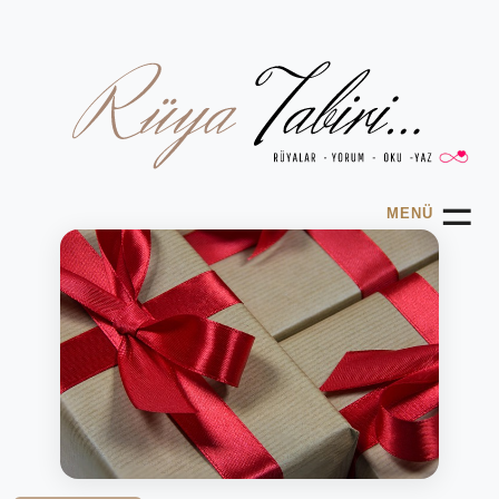
☰
MENÜ