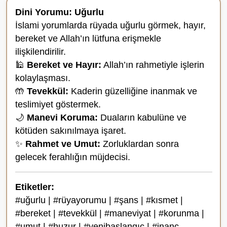
Dini Yorumu: Uğurlu
İslami yorumlarda rüyada uğurlu görmek, hayır,
bereket ve Allah’ın lütfuna erişmekle
ilişkilendirilir.
🕌
Bereket ve Hayır:
Allah’ın rahmetiyle işlerin
kolaylaşması.
🤲
Tevekkül:
Kaderin güzelliğine inanmak ve
teslimiyet göstermek.
🌙
Manevi Koruma:
Duaların kabulüne ve
kötüden sakınılmaya işaret.
✨
Rahmet ve Umut:
Zorluklardan sonra
gelecek ferahlığın müjdecisi.
Etiketler:
#uğurlu | #rüyayorumu | #şans | #kısmet |
#bereket | #tevekkül | #maneviyat | #korunma |
#umut | #huzur | #yenibaşlangıç | #inanç