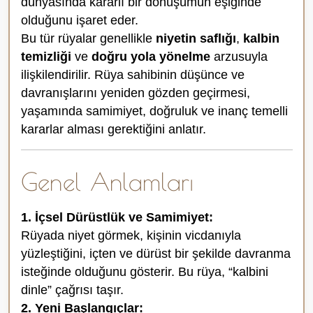
dünyasında kararlı bir dönüşümün eşiğinde
olduğunu işaret eder.
Bu tür rüyalar genellikle
niyetin saflığı
,
kalbin
temizliği
ve
doğru yola yönelme
arzusuyla
ilişkilendirilir. Rüya sahibinin düşünce ve
davranışlarını yeniden gözden geçirmesi,
yaşamında samimiyet, doğruluk ve inanç temelli
kararlar alması gerektiğini anlatır.
Genel Anlamları
1. İçsel Dürüstlük ve Samimiyet:
Rüyada niyet görmek, kişinin vicdanıyla
yüzleştiğini, içten ve dürüst bir şekilde davranma
isteğinde olduğunu gösterir. Bu rüya, “kalbini
dinle” çağrısı taşır.
2. Yeni Başlangıçlar: