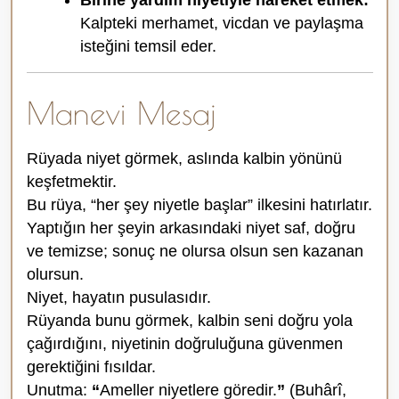
Birine yardım niyetiyle hareket etmek:
Kalpteki merhamet, vicdan ve paylaşma
isteğini temsil eder.
Manevi Mesaj
Rüyada niyet görmek, aslında kalbin yönünü
keşfetmektir.
Bu rüya, “her şey niyetle başlar” ilkesini hatırlatır.
Yaptığın her şeyin arkasındaki niyet saf, doğru
ve temizse; sonuç ne olursa olsun sen kazanan
olursun.
Niyet, hayatın pusulasıdır.
Rüyanda bunu görmek, kalbin seni doğru yola
çağırdığını, niyetinin doğruluğuna güvenmen
gerektiğini fısıldar.
Unutma:
“
Ameller niyetlere göredir.
”
(Buhârî,