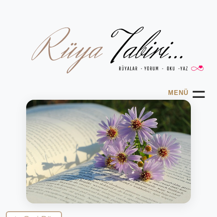
☰
MENÜ