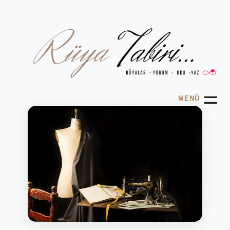
☰
MENÜ