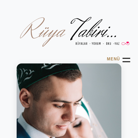
☰
MENÜ