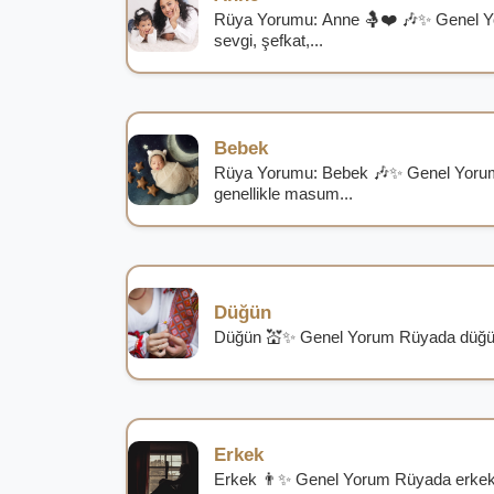
Rüya Yorumu: Anne 🤱❤️ 🎶✨ Genel 
sevgi, şefkat,...
Bebek
Rüya Yorumu: Bebek 🎶✨ Genel Yoru
genellikle masum...
Düğün
Düğün 💒✨ Genel Yorum Rüyada düğün g
Erkek
Erkek 👨✨ Genel Yorum Rüyada erkek