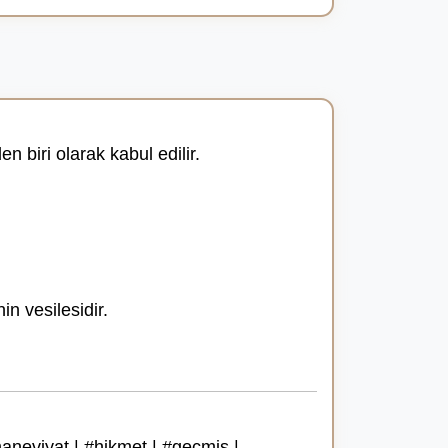
 biri olarak kabul edilir.
n vesilesidir.
aneviyat | #hikmet | #geçmiş |