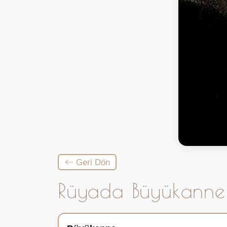
Geri Dön
Rüyada Büyükann