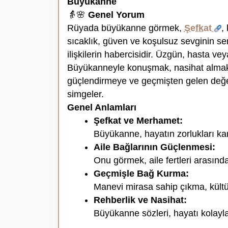
Büyükanne
👵🌸
Genel Yorum
Rüyada büyükanne görmek,
Şefkat
,
sıcaklık, güven ve koşulsuz sevginin se
ilişkilerin habercisidir. Üzgün, hasta ve
Büyükanneyle konuşmak, nasihat almak 
güçlendirmeye ve geçmişten gelen değe
simgeler.
Genel Anlamları
Şefkat ve Merhamet:
Büyükanne, hayatın zorlukları ka
Aile Bağlarının Güçlenmesi:
Onu görmek, aile fertleri arasınd
Geçmişle Bağ Kurma:
Manevi mirasa sahip çıkma, kültü
Rehberlik ve Nasihat:
Büyükanne sözleri, hayatı kolayla