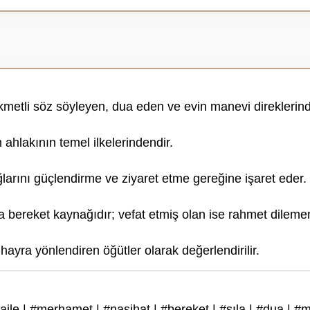
etli söz söyleyen, dua eden ve evin manevi direklerinden
 ahlakının temel ilkelerindendir.
rını güçlendirme ve ziyaret etme gereğine işaret eder.
bereket kaynağıdır; vefat etmiş olan ise rahmet dilemeni
hayra yönlendiren öğütler olarak değerlendirilir.
ile | #merhamet | #nasihat | #bereket | #sıla | #dua | #m