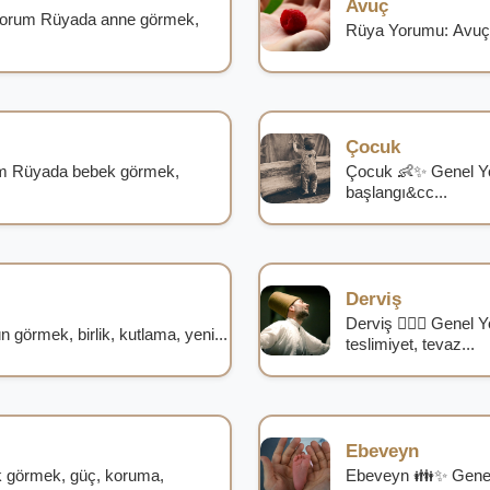
Avuç
Yorum Rüyada anne görmek,
Rüya Yorumu: Avuç
Çocuk
m Rüyada bebek görmek,
Çocuk 👶✨ Genel Y
başlangı&cc...
Derviş
Derviş 🧙‍♂️✨ Genel
örmek, birlik, kutlama, yeni...
teslimiyet, tevaz...
Ebeveyn
 görmek, güç, koruma,
Ebeveyn 👪✨ Genel