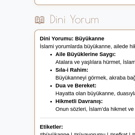
📖 Dini Yorum
Dini Yorumu: Büyükanne
İslami yorumlarda büyükanne, ailede hikm
Aile Büyüklerine Saygı:
Atalara ve yaşlılara hürmet, İslam
Sıla-i Rahim:
Büyükanneyi görmek, akraba bağla
Dua ve Bereket:
Hayatta olan büyükanne, duasıyla 
Hikmetli Davranış:
Onun sözleri, İslam’da hikmet ve 
Etiketler:
#büyükanne | #rüyayorumu | #şefkat | #a