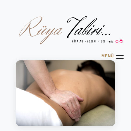
☰
MENÜ