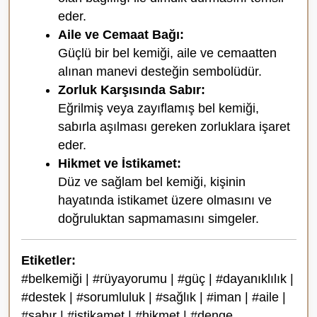
eder.
Aile ve Cemaat Bağı:
Güçlü bir bel kemiği, aile ve cemaatten
alınan manevi desteğin sembolüdür.
Zorluk Karşısında Sabır:
Eğrilmiş veya zayıflamış bel kemiği,
sabırla aşılması gereken zorluklara işaret
eder.
Hikmet ve İstikamet:
Düz ve sağlam bel kemiği, kişinin
hayatında istikamet üzere olmasını ve
doğruluktan sapmamasını simgeler.
Etiketler:
#belkemiği | #rüyayorumu | #güç | #dayanıklılık |
#destek | #sorumluluk | #sağlık | #iman | #aile |
#sabır | #istikamet | #hikmet | #denge