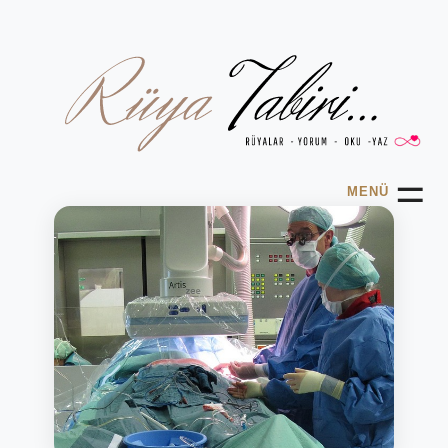
☰
MENÜ