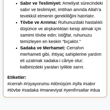
Sabır ve Teslimiyet:
Ameliyat sürecindeki
sabır ve teslimiyet, imtihan anında Allah’a
tevekkül etmenin gerekliliğini hatırlatır.
Tövbe ve Arınma:
Ruhunuzdaki hastalıklı
düşünce ve alışkanlıkları kesip atmak için
samimi tövbe edin; istiğfar, ruhunuzu
temizleyen en keskin “bıçaktır.”
Sadaka ve Merhamet:
Cerrahın
merhameti gibi, ihtiyaç sahiplerine yardım
eli uzatmak sadaka-i câriye olur;
kalbinizdeki yaraları iyilikle sarın.
Etiketler:
#cerrah #rüyayorumu #dönüşüm #şifa #sabır
#tövbe #sadaka #maneviyat #yenifırsatlar #dua