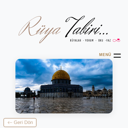
☰
MENÜ
Geri Dön