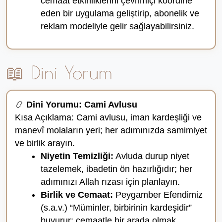
cemaat etkinliklerini çevrimiçi koordine
eden bir uygulama geliştirip, abonelik ve
reklam modeliyle gelir sağlayabilirsiniz.
📖 Dini Yorum
📿
Dini Yorumu: Cami Avlusu
Kısa Açıklama: Cami avlusu, iman kardeşliği ve
manevî molaların yeri; her adımınızda samimiyet
ve birlik arayın.
Niyetin Temizliği:
Avluda durup niyet
tazelemek, ibadetin ön hazırlığıdır; her
adımınızı Allah rızası için planlayın.
Birlik ve Cemaat:
Peygamber Efendimiz
(s.a.v.) “Müminler, birbirinin kardeşidir”
buyurur; cemaatle bir arada olmak,