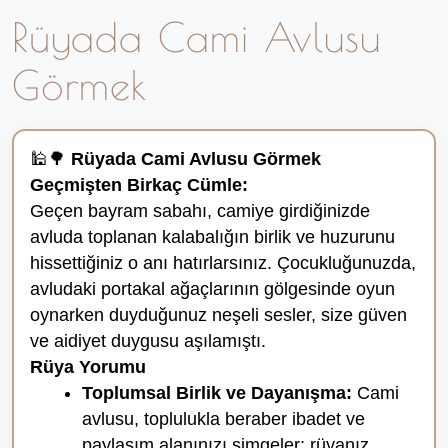
Rüyada Cami Avlusu
Görmek
🕌🌳
Rüyada Cami Avlusu Görmek
Geçmişten Birkaç Cümle:
Geçen bayram sabahı, camiye girdiğinizde
avluda toplanan kalabalığın birlik ve huzurunu
hissettiğiniz o anı hatırlarsınız. Çocukluğunuzda,
avludaki portakal ağaçlarının gölgesinde oyun
oynarken duyduğunuz neşeli sesler, size güven
ve aidiyet duygusu aşılamıştı.
Rüya Yorumu
Toplumsal Birlik ve Dayanışma:
Cami
avlusu, toplulukla beraber ibadet ve
paylaşım alanınızı simgeler; rüyanız,