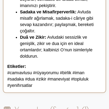
imanınızı pekiştirir.
Sadaka ve Misafirperverlik:
Avluda
misafir ağırlamak, sadaka-i câriye gibi
sevap kazandırır; paylaşmak, bereketi
çoğaltır.
Duâ ve Zikir:
Avludaki sessizlik ve
genişlik, zikir ve dua için en ideal
ortamlardır; kalbinizi O’nun isimleriyle
doldurun.
Etiketler:
#camıavlusu #rüyayorumu #birlik #iman
#sadaka #dua #zikir #maneviyat #topluluk
#yenifırsatlar