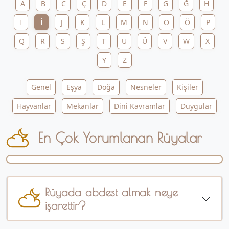
A
B
C
Ç
D
E
F
G
Ğ
H
I
İ
J
K
L
M
N
O
Ö
P
Q
R
S
Ş
T
U
Ü
V
W
X
Y
Z
Genel
Eşya
Doğa
Nesneler
Kişiler
Hayvanlar
Mekanlar
Dini Kavramlar
Duygular
En Çok Yorumlanan Rüyalar
Rüyada abdest almak neye
işarettir?