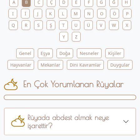
A
B
C
Ç
D
E
F
G
Ğ
H
I
İ
J
K
L
M
N
O
Ö
P
Q
R
S
Ş
T
U
Ü
V
W
X
Y
Z
Genel
Eşya
Doğa
Nesneler
Kişiler
Hayvanlar
Mekanlar
Dini Kavramlar
Duygular
En Çok Yorumlanan Rüyalar
Rüyada abdest almak neye
işarettir?