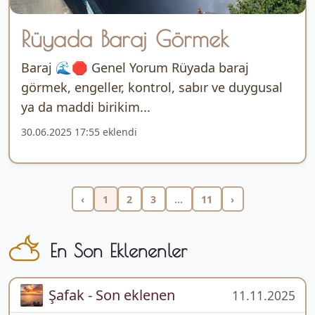
Rüyada Baraj Görmek
Baraj 🌊🛑 Genel Yorum Rüyada baraj
görmek, engeller, kontrol, sabır ve duygusal
ya da maddi birikim...
30.06.2025 17:55 eklendi
‹
1
2
3
...
11
›
En Son Eklenenler
Şafak - Son eklenen
11.11.2025