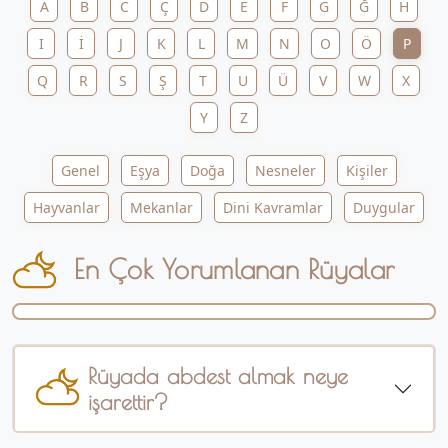
A
B
C
Ç
D
E
F
G
Ğ
H
I
İ
J
K
L
M
N
O
Ö
P
Q
R
S
Ş
T
U
Ü
V
W
X
Y
Z
Genel
Eşya
Doğa
Nesneler
Kişiler
Hayvanlar
Mekanlar
Dini Kavramlar
Duygular
En Çok Yorumlanan Rüyalar
Rüyada abdest almak neye
işarettir?