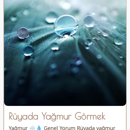
Rüyada Yağmur Görmek
Yağmur 🌧️💧 Genel Yorum Rüyada yağmur