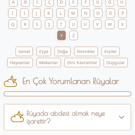
A
B
C
Ç
D
E
F
G
Ğ
H
I
İ
J
K
L
M
N
O
Ö
P
Q
R
S
Ş
T
U
Ü
V
W
X
Y
Z
Genel
Eşya
Doğa
Nesneler
Kişiler
Hayvanlar
Mekanlar
Dini Kavramlar
Duygular
En Çok Yorumlanan Rüyalar
Rüyada abdest almak neye
işarettir?