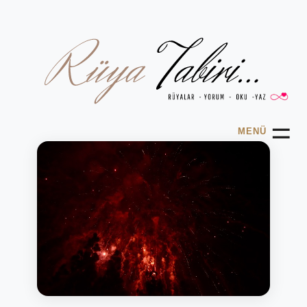
☰
MENÜ