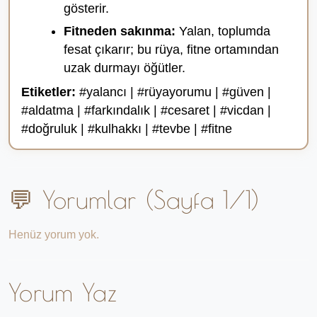
gösterir.
Fitneden sakınma:
Yalan, toplumda
fesat çıkarır; bu rüya, fitne ortamından
uzak durmayı öğütler.
Etiketler:
#yalancı | #rüyayorumu | #güven |
#aldatma | #farkındalık | #cesaret | #vicdan |
#doğruluk | #kulhakkı | #tevbe | #fitne
💬 Yorumlar (Sayfa 1/1)
Henüz yorum yok.
Yorum Yaz