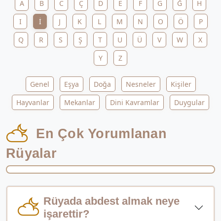
A
B
C
Ç
D
E
F
G
Ğ
H
I
İ
J
K
L
M
N
O
Ö
P
Q
R
S
Ş
T
U
Ü
V
W
X
Y
Z
Genel
Eşya
Doğa
Nesneler
Kişiler
Hayvanlar
Mekanlar
Dini Kavramlar
Duygular
En Çok Yorumlanan
Rüyalar
Rüyada abdest almak neye
işarettir?