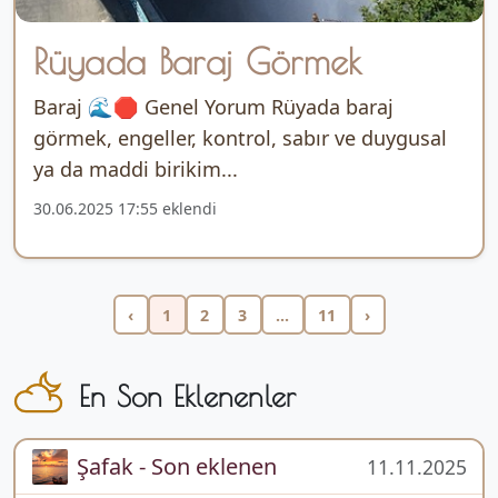
Rüyada Baraj Görmek
Baraj 🌊🛑 Genel Yorum Rüyada baraj
görmek, engeller, kontrol, sabır ve duygusal
ya da maddi birikim...
30.06.2025 17:55 eklendi
‹
1
2
3
...
11
›
En Son Eklenenler
Şafak - Son eklenen
11.11.2025