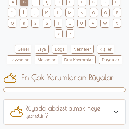
A
B
C
Ç
D
E
F
G
Ğ
H
I
İ
J
K
L
M
N
O
Ö
P
Q
R
S
Ş
T
U
Ü
V
W
X
Y
Z
Genel
Eşya
Doğa
Nesneler
Kişiler
Hayvanlar
Mekanlar
Dini Kavramlar
Duygular
En Çok Yorumlanan Rüyalar
Rüyada abdest almak neye
işarettir?