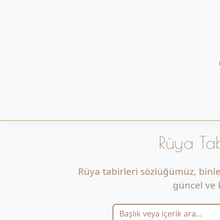
Rüya Tab
Rüya tabirleri sözlüğümüz, binl
güncel ve k