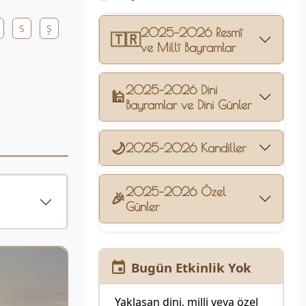
S
Ş
2025–2026 Resmî
🇹🇷
ve Millî Bayramlar
2025–2026 Dini
🕌
Bayramlar ve Dini Günler
🌙
2025–2026 Kandiller
2025–2026 Özel
🎉
Günler
Bugün Etkinlik Yok
Yaklaşan dini, milli veya özel