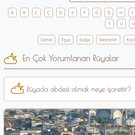
A
B
C
Ç
D
E
F
G
Ğ
H
I
T
U
Ü
Genel
Eşya
Doğa
Nesneler
Kişi
En Çok Yorumlanan Rüyalar
Rüyada abdest almak neye işarettir?