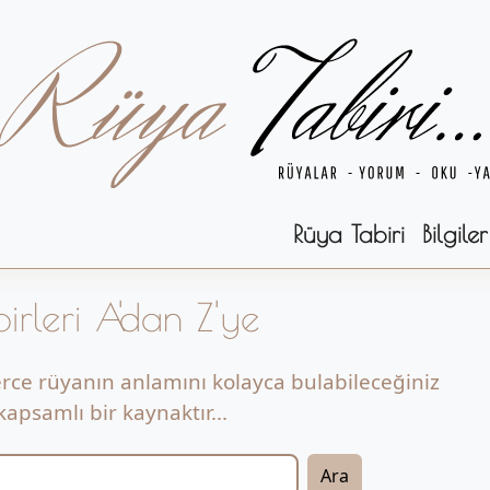
Rüya Tabiri
Bilgiler
irleri A'dan Z'ye
erce rüyanın anlamını kolayca bulabileceğiniz
apsamlı bir kaynaktır...
Ara