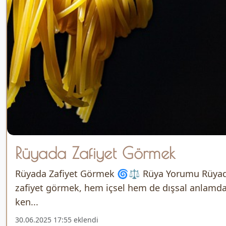
Rüyada Zafiyet Görmek
Rüyada Zafiyet Görmek 🌀⚖️ Rüya Yorumu Rüya
zafiyet görmek, hem içsel hem de dışsal anlamd
ken...
30.06.2025 17:55 eklendi