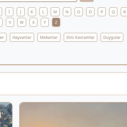
İ
J
K
L
M
N
O
Ö
P
Q
R
V
W
X
Y
Z
ler
Hayvanlar
Mekanlar
Dini Kavramlar
Duygular