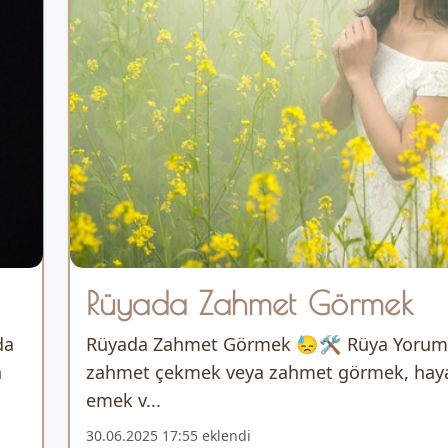
Rüyada Zahmet Görmek
da
Rüyada Zahmet Görmek 😓🛠️ Rüya Yorum
a
zahmet çekmek veya zahmet görmek, haya
emek v...
30.06.2025 17:55 eklendi