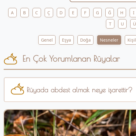
A
B
C
Ç
D
E
F
G
Ğ
H
I
T
U
Ü
Genel
Eşya
Doğa
Nesneler
Kişi
En Çok Yorumlanan Rüyalar
Rüyada abdest almak neye işarettir?