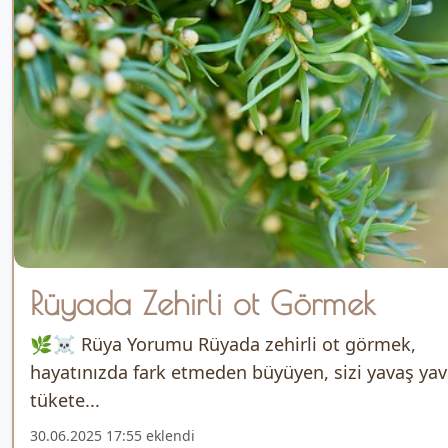
Rüyada Zehirli ot Görmek
🌿☠️ Rüya Yorumu Rüyada zehirli ot görmek,
hayatınızda fark etmeden büyüyen, sizi yavaş ya
tükete...
30.06.2025 17:55 eklendi