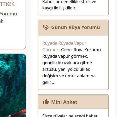
rmek
Kabuslar genellikle stres ve
kaygı ile ilişkilidir.
 Yorumu
ki
Günün Rüya Yorumu
Rüyada Rüyada Vapur
Görmek:
Genel Rüya Yorumu
Rüyada vapur görmek,
genellikle uzaklara gitme
arzusu, yeni yolculuklar,
değişim ve umut anlamına
gelir....
Mini Anket
Sizce rüyalar geleceği haber