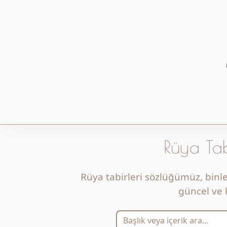
Rüya Tab
Rüya tabirleri sözlüğümüz, binl
güncel ve k