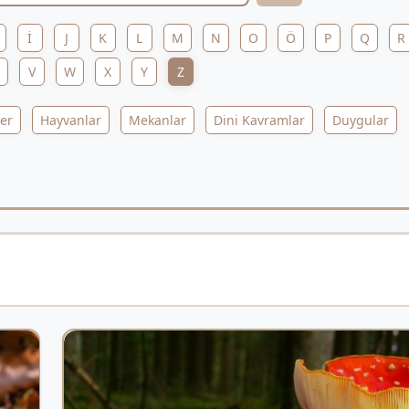
İ
J
K
L
M
N
O
Ö
P
Q
R
V
W
X
Y
Z
ler
Hayvanlar
Mekanlar
Dini Kavramlar
Duygular