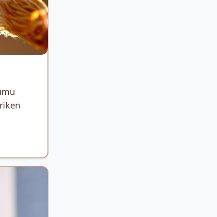
rumu
riken