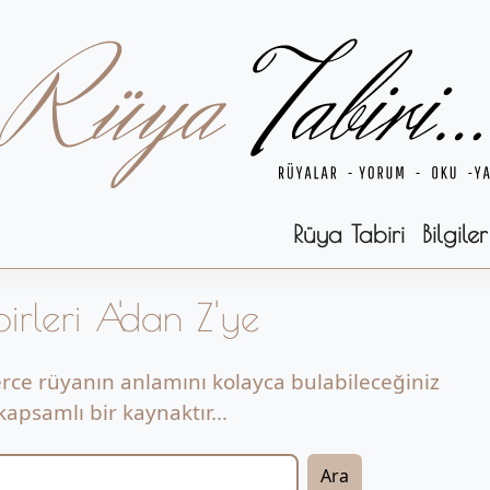
Rüya Tabiri
Bilgiler
irleri A'dan Z'ye
erce rüyanın anlamını kolayca bulabileceğiniz
apsamlı bir kaynaktır...
Ara