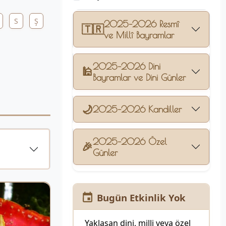
S
Ş
2025–2026 Resmî
🇹🇷
ve Millî Bayramlar
2025–2026 Dini
🕌
Bayramlar ve Dini Günler
🌙
2025–2026 Kandiller
2025–2026 Özel
🎉
Günler
Bugün Etkinlik Yok
Yaklaşan dini, milli veya özel