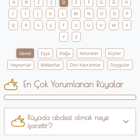
A
B
C
Ç
D
E
F
G
Ğ
H
I
İ
J
K
L
M
N
O
Ö
P
Q
R
S
Ş
T
U
Ü
V
W
X
Y
Z
Genel
Eşya
Doğa
Nesneler
Kişiler
Hayvanlar
Mekanlar
Dini Kavramlar
Duygular
En Çok Yorumlanan Rüyalar
Rüyada abdest almak neye
işarettir?