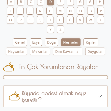
A
B
C
Ç
D
E
F
G
Ğ
H
I
İ
J
K
L
M
N
O
Ö
P
Q
R
S
Ş
T
U
Ü
V
W
X
Y
Z
Genel
Eşya
Doğa
Nesneler
Kişiler
Hayvanlar
Mekanlar
Dini Kavramlar
Duygular
En Çok Yorumlanan Rüyalar
Rüyada abdest almak neye
işarettir?