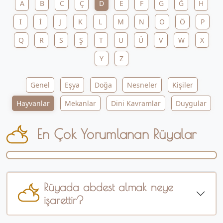
A
B
C
Ç
D
E
F
G
Ğ
H
I
İ
J
K
L
M
N
O
Ö
P
Q
R
S
Ş
T
U
Ü
V
W
X
Y
Z
Genel
Eşya
Doğa
Nesneler
Kişiler
Hayvanlar
Mekanlar
Dini Kavramlar
Duygular
En Çok Yorumlanan Rüyalar
Rüyada abdest almak neye
işarettir?