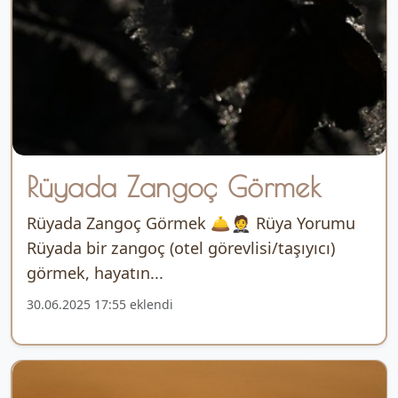
Rüyada Zangoç Görmek
Rüyada Zangoç Görmek 🛎️🤵 Rüya Yorumu
Rüyada bir zangoç (otel görevlisi/taşıyıcı)
görmek, hayatın...
30.06.2025 17:55 eklendi