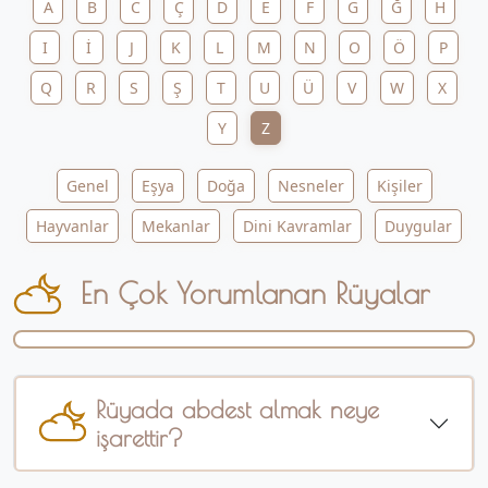
A
B
C
Ç
D
E
F
G
Ğ
H
I
İ
J
K
L
M
N
O
Ö
P
Q
R
S
Ş
T
U
Ü
V
W
X
Y
Z
Genel
Eşya
Doğa
Nesneler
Kişiler
Hayvanlar
Mekanlar
Dini Kavramlar
Duygular
En Çok Yorumlanan Rüyalar
Rüyada abdest almak neye
işarettir?