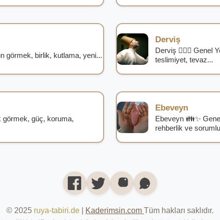
Derviş
Derviş 🧙‍♂️✨ Genel
örmek, birlik, kutlama, yeni...
teslimiyet, tevaz...
Ebeveyn
 görmek, güç, koruma,
Ebeveyn 👪✨ Genel
rehberlik ve sorumlul
© 2025
ruya-tabiri.de
|
Kaderimsin.com
Tüm hakları saklıdır.