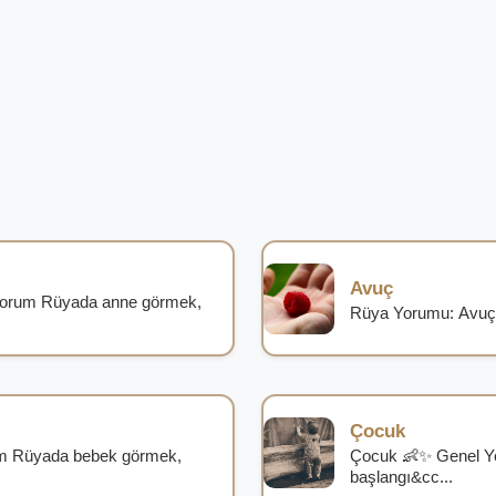
Avuç
Yorum Rüyada anne görmek,
Rüya Yorumu: Avuç
Çocuk
m Rüyada bebek görmek,
Çocuk 👶✨ Genel Y
başlangı&cc...