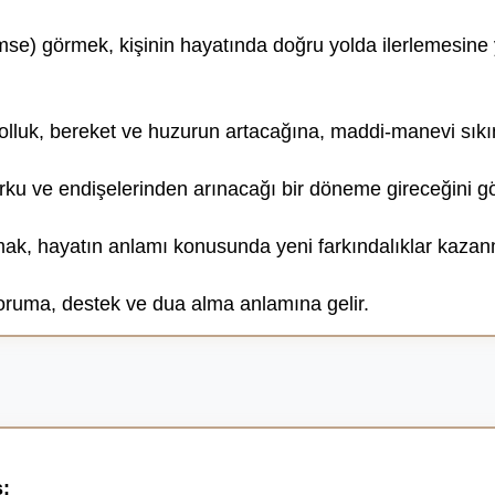
se) görmek, kişinin hayatında doğru yolda ilerlemesine y
olluk, bereket ve huzurun artacağına, maddi-manevi sıkın
orku ve endişelerinden arınacağı bir döneme gireceğini gö
ak, hayatın anlamı konusunda yeni farkındalıklar kazan
oruma, destek ve dua alma anlamına gelir.
ş: