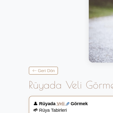
Geri Dön
Rüyada Veli Görm
👤
Rüyada
Veli
Görmek
🌱
Rüya Tabirleri