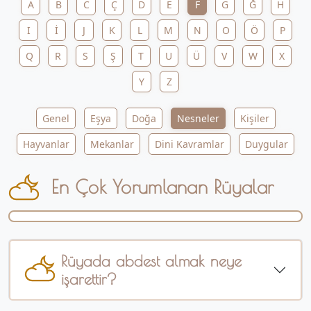
A
B
C
Ç
D
E
F
G
Ğ
H
I
İ
J
K
L
M
N
O
Ö
P
Q
R
S
Ş
T
U
Ü
V
W
X
Y
Z
Genel
Eşya
Doğa
Nesneler
Kişiler
Hayvanlar
Mekanlar
Dini Kavramlar
Duygular
En Çok Yorumlanan Rüyalar
Rüyada abdest almak neye
işarettir?