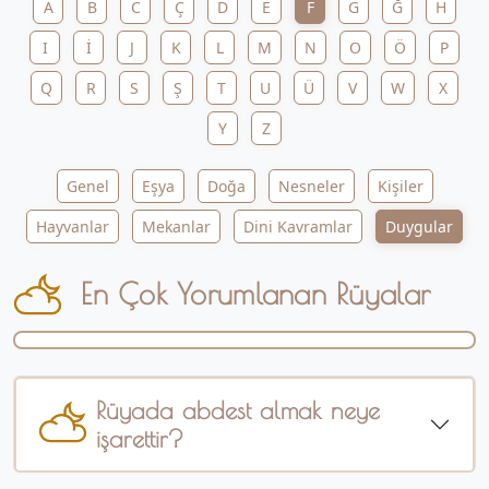
A
B
C
Ç
D
E
F
G
Ğ
H
I
İ
J
K
L
M
N
O
Ö
P
Q
R
S
Ş
T
U
Ü
V
W
X
Y
Z
Genel
Eşya
Doğa
Nesneler
Kişiler
Hayvanlar
Mekanlar
Dini Kavramlar
Duygular
En Çok Yorumlanan Rüyalar
Rüyada abdest almak neye
işarettir?