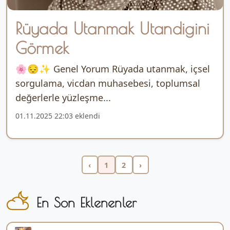
Rüyada Utanmak Utandigini
Görmek
🌸😔✨ Genel Yorum Rüyada utanmak, içsel
sorgulama, vicdan muhasebesi, toplumsal
değerlerle yüzleşme...
01.11.2025 22:03 eklendi
‹
1
2
›
En Son Eklenenler