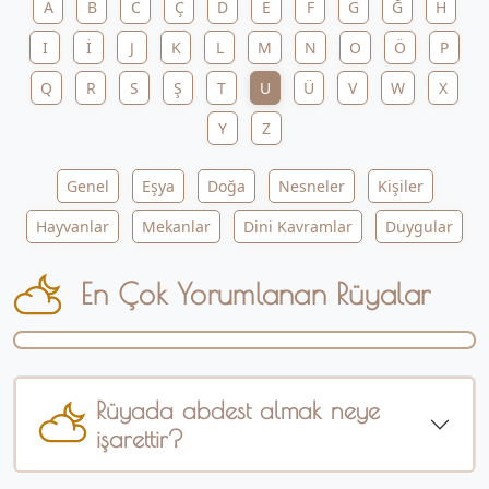
A
B
C
Ç
D
E
F
G
Ğ
H
I
İ
J
K
L
M
N
O
Ö
P
Q
R
S
Ş
T
U
Ü
V
W
X
Y
Z
Genel
Eşya
Doğa
Nesneler
Kişiler
Hayvanlar
Mekanlar
Dini Kavramlar
Duygular
En Çok Yorumlanan Rüyalar
Rüyada abdest almak neye
işarettir?