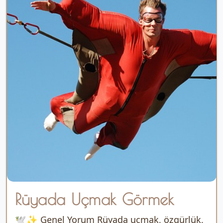
Rüyada Uçmak Görmek
🕊️✨ Genel Yorum Rüyada uçmak, özgürlük,