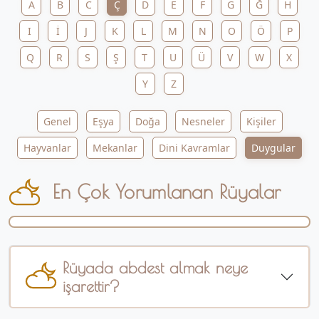
A
B
C
Ç
D
E
F
G
Ğ
H
I
İ
J
K
L
M
N
O
Ö
P
Q
R
S
Ş
T
U
Ü
V
W
X
Y
Z
Genel
Eşya
Doğa
Nesneler
Kişiler
Hayvanlar
Mekanlar
Dini Kavramlar
Duygular
En Çok Yorumlanan Rüyalar
Rüyada abdest almak neye
işarettir?