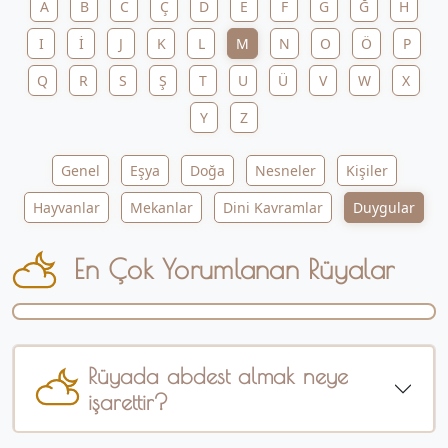
A
B
C
Ç
D
E
F
G
Ğ
H
I
İ
J
K
L
M
N
O
Ö
P
Q
R
S
Ş
T
U
Ü
V
W
X
Y
Z
Genel
Eşya
Doğa
Nesneler
Kişiler
Hayvanlar
Mekanlar
Dini Kavramlar
Duygular
En Çok Yorumlanan Rüyalar
Rüyada abdest almak neye
işarettir?