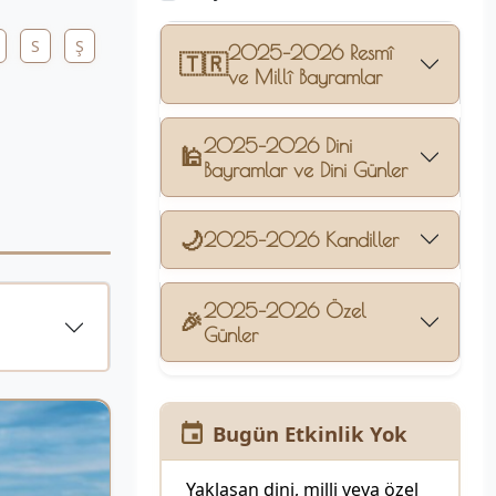
S
Ş
2025–2026 Resmî
🇹🇷
ve Millî Bayramlar
2025–2026 Dini
🕌
Bayramlar ve Dini Günler
🌙
2025–2026 Kandiller
2025–2026 Özel
🎉
Günler
Bugün Etkinlik Yok
Yaklaşan dini, milli veya özel