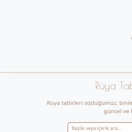
Rüya Tab
Rüya tabirleri sözlüğümüz, binl
güncel ve k