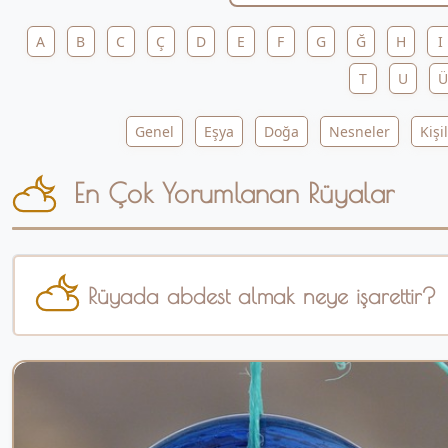
A
B
C
Ç
D
E
F
G
Ğ
H
I
T
U
Ü
Genel
Eşya
Doğa
Nesneler
Kişi
En Çok Yorumlanan Rüyalar
Rüyada abdest almak neye işarettir?