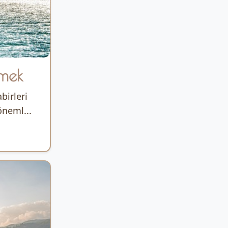
rmek
birleri
öneml...