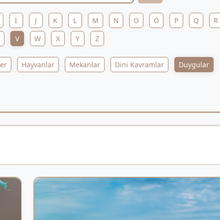
İ
J
K
L
M
N
O
Ö
P
Q
R
V
W
X
Y
Z
ler
Hayvanlar
Mekanlar
Dini Kavramlar
Duygular