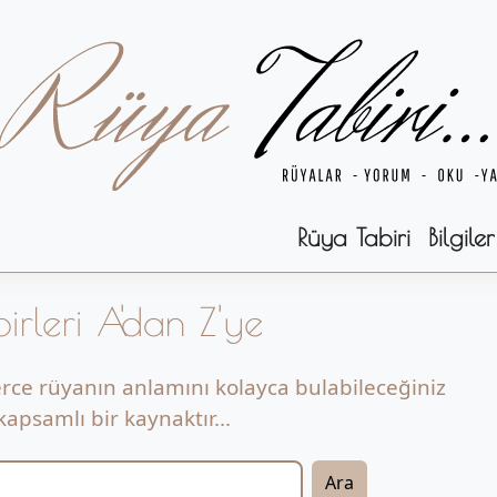
Rüya Tabiri
Bilgiler
irleri A'dan Z'ye
erce rüyanın anlamını kolayca bulabileceğiniz
apsamlı bir kaynaktır...
Ara