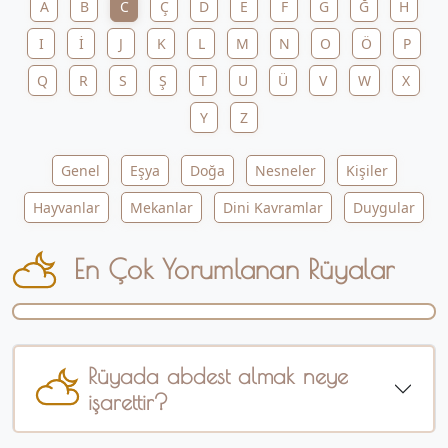
A
B
C
Ç
D
E
F
G
Ğ
H
I
İ
J
K
L
M
N
O
Ö
P
Q
R
S
Ş
T
U
Ü
V
W
X
Y
Z
Genel
Eşya
Doğa
Nesneler
Kişiler
Hayvanlar
Mekanlar
Dini Kavramlar
Duygular
En Çok Yorumlanan Rüyalar
Rüyada abdest almak neye
işarettir?