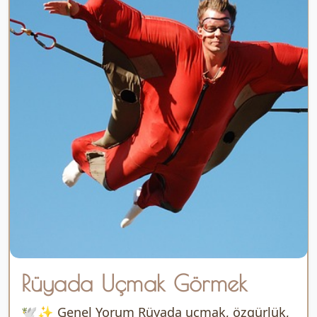
Rüyada Uçmak Görmek
🕊️✨ Genel Yorum Rüyada uçmak, özgürlük,