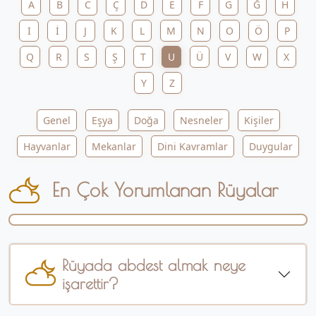
A
B
C
Ç
D
E
F
G
Ğ
H
I
İ
J
K
L
M
N
O
Ö
P
Q
R
S
Ş
T
U
Ü
V
W
X
Y
Z
Genel
Eşya
Doğa
Nesneler
Kişiler
Hayvanlar
Mekanlar
Dini Kavramlar
Duygular
En Çok Yorumlanan Rüyalar
Rüyada abdest almak neye
işarettir?