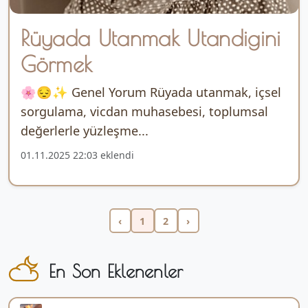
Rüyada Utanmak Utandigini
Görmek
🌸😔✨ Genel Yorum Rüyada utanmak, içsel
sorgulama, vicdan muhasebesi, toplumsal
değerlerle yüzleşme...
01.11.2025 22:03 eklendi
‹
1
2
›
En Son Eklenenler